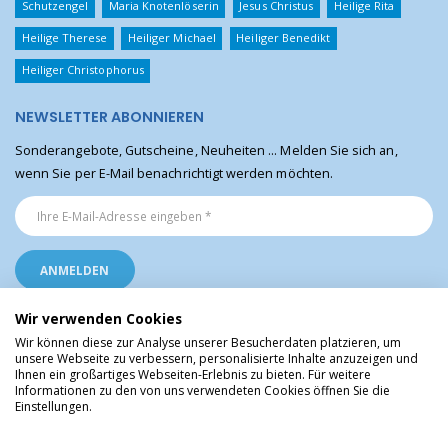
Schutzengel
Maria Knotenlöserin
Jesus Christus
Heilige Rita
Heilige Therese
Heiliger Michael
Heiliger Benedikt
Heiliger Christophorus
NEWSLETTER ABONNIEREN
Sonderangebote, Gutscheine, Neuheiten ... Melden Sie sich an,
wenn Sie per E-Mail benachrichtigt werden möchten.
Wir verwenden Cookies
Wir können diese zur Analyse unserer Besucherdaten platzieren, um
unsere Webseite zu verbessern, personalisierte Inhalte anzuzeigen und
Ihnen ein großartiges Webseiten-Erlebnis zu bieten. Für weitere
Religiöse Artikel aus Lourdes © Christliche Geschenke und Devotionalien aus
Informationen zu den von uns verwendeten Cookies öffnen Sie die
dem Heiligtum von Lourdes, Frankreich
Einstellungen.