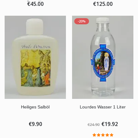
Benedikt
€45.00
€125.00
-20%
Heiliges Salböl
Lourdes Wasser 1 Liter
€9.90
€19.92
€24.90