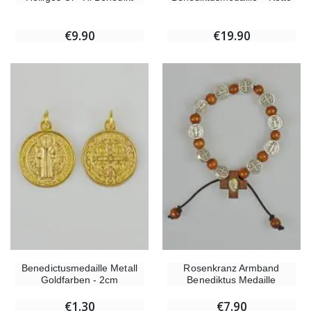
€9.90
€19.90
Benedictusmedaille Metall
Rosenkranz Armband
Goldfarben - 2cm
Benediktus Medaille
€1.30
€7.90