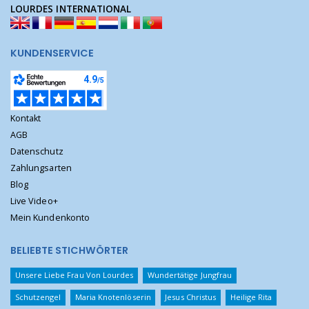
LOURDES INTERNATIONAL
KUNDENSERVICE
Kontakt
AGB
Datenschutz
Zahlungsarten
Blog
Live Video+
Mein Kundenkonto
BELIEBTE STICHWÖRTER
Unsere Liebe Frau Von Lourdes
Wundertätige Jungfrau
Schutzengel
Maria Knotenlöserin
Jesus Christus
Heilige Rita