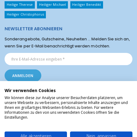
Heilige Therese
Heiliger Michael
Heiliger Benedikt
Heiliger Christophorus
NEWSLETTER ABONNIEREN
Sonderangebote, Gutscheine, Neuheiten ... Melden Sie sich an,
wenn Sie per E-Mail benachrichtigt werden möchten.
Wir verwenden Cookies
Wir können diese zur Analyse unserer Besucherdaten platzieren, um
unsere Webseite zu verbessern, personalisierte Inhalte anzuzeigen und
Ihnen ein großartiges Webseiten-Erlebnis zu bieten. Für weitere
Religiöse Artikel aus Lourdes © Christliche Geschenke und Devotionalien aus
Informationen zu den von uns verwendeten Cookies öffnen Sie die
dem Heiligtum von Lourdes, Frankreich
Einstellungen.
Alle akzeptieren
Nein, anpassen