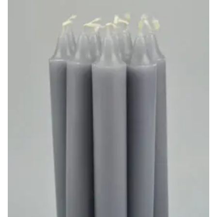
-20%
-10%