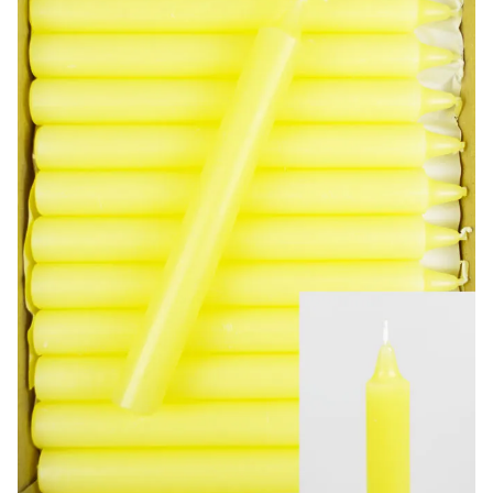
-20%
-10%