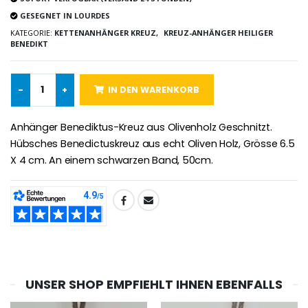
€5.00
€9.90
GESEGNET IN LOURDES
KATEGORIE:
KETTENANHÄNGER KREUZ,
KREUZ-ANHÄNGER HEILIGER
BENEDIKT
Novenen-Kerze für eine Heilung - 17.5cm
Handbemaltes Kinderkreuz Got
€4.90
-
+
IN DEN WARENKORB
€23.00
Anhänger Benediktus-Kreuz aus Olivenholz Geschnitzt.
Hübsches Benedictuskreuz aus echt Oliven Holz, Grösse 6.5
X 4 cm. An einem schwarzen Band, 50cm.
Willow Tree Engel Schut
6 Kerzen Farbe Weiss
€59.90
€6.00
TEILEN:
UNSER SHOP EMPFIEHLT IHNEN EBENFALLS