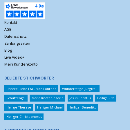
Kontakt
AGB
Datenschutz
Zahlungsarten
Blog
Live Video+
Mein Kundenkonto
BELIEBTE STICHWÖRTER
Unsere Liebe Frau Von Lourdes
Wundertätige Jungfrau
Schutzengel
Maria Knotenlöserin
Jesus Christus
Heilige Rita
Heilige Therese
Heiliger Michael
Heiliger Benedikt
Heiliger Christophorus