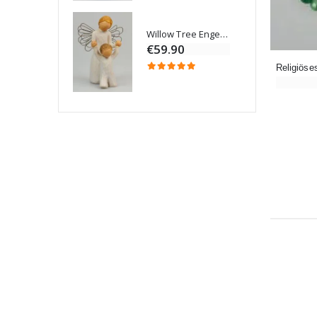
Willow Tree Engel Schutzengel (Guardian Angel) 14 cm
6 Kerzen Farbe Weiss
€59.90