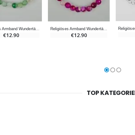
Willow Tree Engel Schutzengel (Guardian Angel) 14 cm
6 Kerzen Farbe Weiss
€59.90
€6.00
Religiöses Armband Wundertätige Jungfrau aus Grünem Achat & Zirkonia Kreuz
Religiöses Armband Wundertätige Jungfrau aus Rosa Achat & Zirkonia Kreuz
€12.90
€12.90
TOP KATEGORI