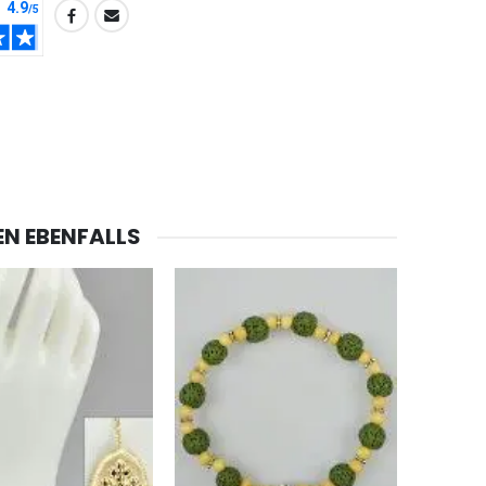
-20%
Lourdes Wasser 1 Liter
€19.92
€24.90
-20%
Eine Novenen-Kerze Aufstellen Lassen in Lourdes
€12.00
€15.00
EN EBENFALLS
Bonbons Pfefferminz Pastillen mit Lourdes Wasser - 130g
€7.90
-10%
Novenenkerze an Sankt Michael Gegen das Böse