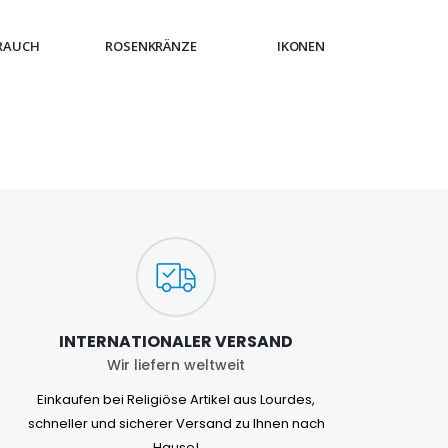
RAUCH
ROSENKRÄNZE
IKONEN
ARMB
INTERNATIONALER VERSAND
Wir liefern weltweit
Einkaufen bei Religiöse Artikel aus Lourdes,
schneller und sicherer Versand zu Ihnen nach
Hause!