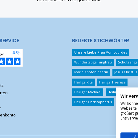
SERVICE
BELIEBTE STICHWÖRTER
Unsere Liebe Frau Von Lourdes
Wundertätige Jungfrau
Schutzenge
Maria Knotenlöserin
Jesus Christus
Heilige Rita
Heilige Therese
tz
Heiliger Michael
Heiliger Benedikt
rten
Wir ver
Heiliger Christophorus
Wir könne
+
Webseite 
großartig
enkonto
uns verwe
Al