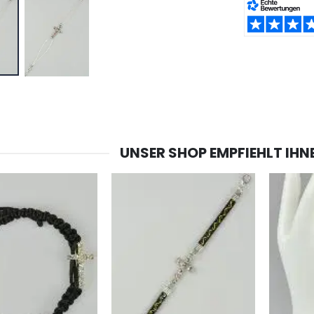
-20%
-10%
TEILEN:
Lourdes Wasser 1 Liter
Figur Wundertätige Jungfrau Beleuchtet
€19.92
€13.50
€24.90
€15.00
-20%
Räucherset Benzoe Weihrauch + Kohle + Gefäß
Eine Novenen-Kerze Aufstellen Lassen in Lourdes
€21.90
€12.00
€15.00
UNSER SHOP EMPFIEHLT IHN
Weihrauch Pontifikal 250g
Bonbons Pfefferminz Pastillen mit Lourdes Wasser - 130g
€12.90
€7.90
-10%
Wundertätige Medaille Empfängnis 9 Karat Gold - 10 mm
Novenenkerze an Sankt Michael Gegen das Böse
€130.00