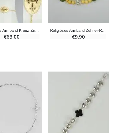
€4.95
€5.50
-25%
Religiöses Armband Kreuz Zirkonia Gold - 18K Vergoldet
Religiöses Armband Zehner-Rosenkranz Grüne Steine & Zirkonia Kreuz
20 Stück Novenen Kerzen Weiss
€63.00
€9.90
€67.50
€90.00
Heiliges Salböl
€9.90
Novenen-Kerze für eine Heilung - 17.5cm
€4.90