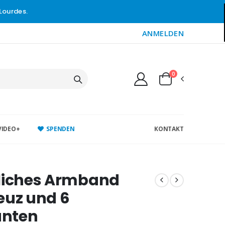
Lourdes.
ANMELDEN
0
VIDEO+
SPENDEN
KONTAKT
tliches Armband
euz und 6
nten