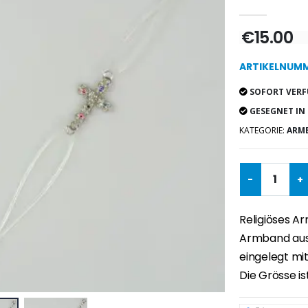
€15.00
ARTIKELNUMME
SOFORT VERF
GESEGNET IN
KATEGORIE:
ARM
-
+
Religiöses A
Armband aus
eingelegt mi
Die Grösse is