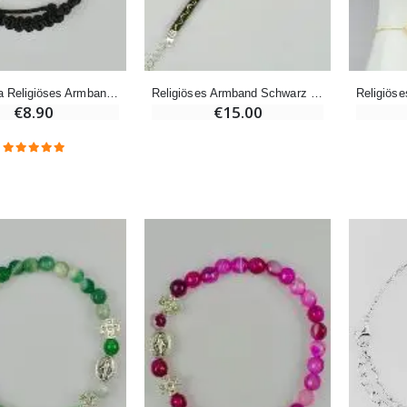
€4.95
€5.50
-25%
Shamballa Religiöses Armband mit Kreuz und Diamanten
Religiöses Armband Schwarz mit Kreuz und 6 Diamanten
Wundertätige Medaille Empfängnis Rosa 19 mm
20 Stück Novenen Kerzen Weiss
€8.90
€15.00
€2.50
€67.50
€90.00
Lourdes Rosenkranz Holz
Heiliges Salböl
€5.00
€9.90
Novenen-Kerze für eine Heilung - 17.5cm
Handbemaltes Kinderkreuz Gottes Welt Vereint 14cm
€4.90
€23.00