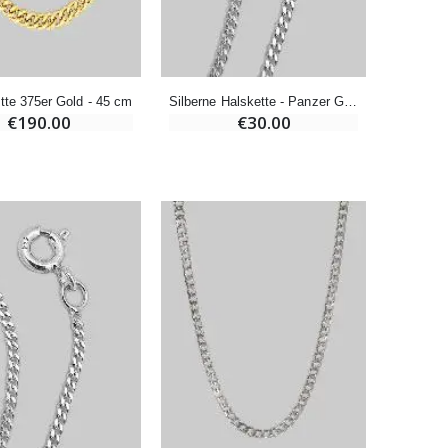
-10%
Novenenkerze an Sankt Michael Gegen das Böse
€4.95
€5.50
tte 375er Gold - 45 cm
Silberne Halskette - Panzer Gliederung 45cm
€190.00
€30.00
-25%
20 Stück Novenen Kerzen Weiss
€67.50
€90.00
Heiliges Salböl
€9.90
Novenen-Kerze für eine Heilung - 17.5cm