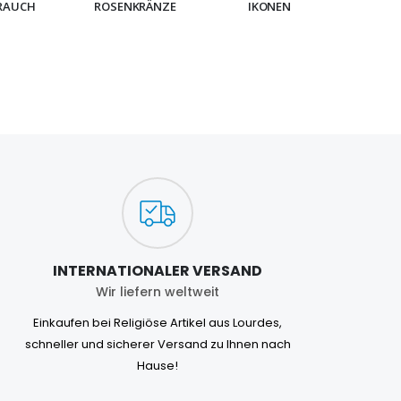
RAUCH
ROSENKRÄNZE
IKONEN
ARMB
INTERNATIONALER VERSAND
Wir liefern weltweit
Einkaufen bei Religiöse Artikel aus Lourdes,
schneller und sicherer Versand zu Ihnen nach
Hause!