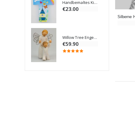
Handbemaltes Kinderkreuz Gottes Welt Vereint 14cm
€23.00
Willow Tree Engel Schutzengel (Guardian Angel) 14 cm
6 Kerzen Farbe Weiss
€59.90