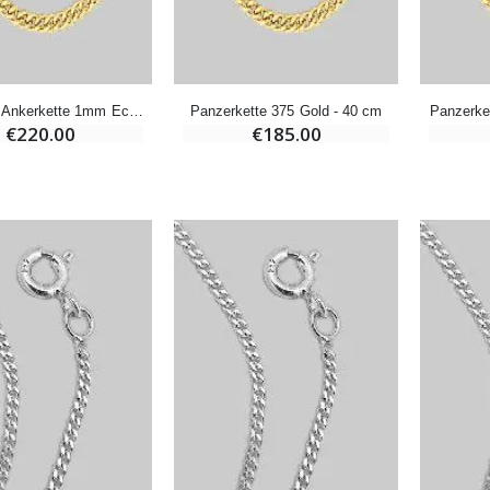
-10%
Wundertätige Medaille Empfängnis 9 Karat Gold - 10 mm
Novenenkerze an Sankt Michael Gegen das Böse
€130.00
€4.95
€5.50
Halskette Ankerkette 1mm Echt Gold - 45cm
Panzerkette 375 Gold - 40 cm
Panzerke
€220.00
€185.00
-25%
Wundertätige Medaille Empfängnis Rosa 19 mm
20 Stück Novenen Kerzen Weiss
€2.50
€67.50
€90.00
Lourdes Rosenkranz Holz
Heiliges Salböl
€5.00
€9.90
Novenen-Kerze für eine Heilung - 17.5cm