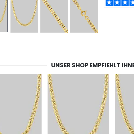
TEILEN:
-20%
-10%
Lourdes Wasser 1 Liter
Figur Wundertätige Jungfrau Beleuchtet
€19.92
€13.50
€24.90
€15.00
UNSER SHOP EMPFIEHLT IHN
-20%
Räucherset Benzoe Weihrauch + Kohle + Gefäß
Eine Novenen-Kerze Aufstellen Lassen in Lourdes
€21.90
€12.00
€15.00
Weihrauch Pontifikal 250g
Bonbons Pfefferminz Pastillen mit Lourdes Wasser - 130g
€12.90
€7.90