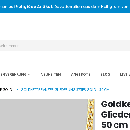
men bei
Religiöse Artikel.
Devotionalien aus dem Heiligtum von 
IGENVEREHRUNG
NEUHEITEN
ANGEBOTE
BLOG
LIVE 
LE GOLD
GOLDKETTE PANZER GLIEDERUNG 375ER GOLD - 50 CM
Goldke
Gliede
50 cm