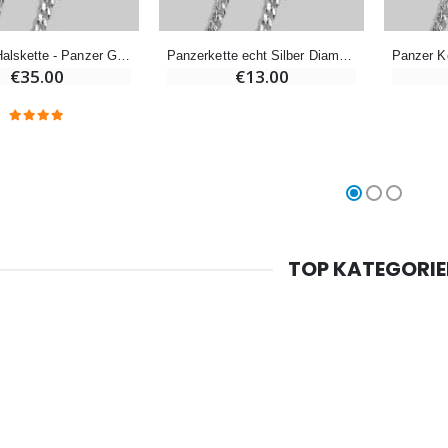
Handbemaltes Kinderkreuz Gottes Welt Vereint 14cm
€4.90
€23.00
Silberne Halskette - Panzer Gliederung 50cm
Panzerkette echt Silber Diamantiert 38 cm
€35.00
€13.00
Willow Tree Engel Schutzengel (Guardian Angel) 14 cm
6 Kerzen Farbe Weiss
€59.90
€6.00
TOP KATEGORI