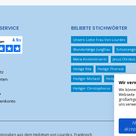
SERVICE
BELIEBTE STICHWÖRTER
Unsere Liebe Frau Von Lourdes
Wundertätige Jungfrau
Schutzenge
Maria Knotenlöserin
Jesus Christus
Heilige Rita
Heilige Therese
tz
Heiliger Michael
Heiliger Benedikt
rten
Wir ver
Heiliger Christophorus
Wir könne
+
Webseite 
großartig
enkonto
uns verwe
Al
akzep
otionalien aus dem Heiligtum von Lourdes, Frankreich