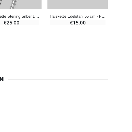
€4.90
Panzer Kette Sterling Silber Diamantiert 50 cm
Halskette Edelstahl 55 cm - Panzer Gliederung
€25.00
€15.00
6 Kerzen Farbe Weiss
€6.00
EN