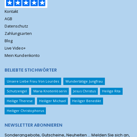
Kontakt
AGB
Datenschutz
Zahlungsarten
Blog
Live Video+
Mein Kundenkonto
BELIEBTE STICHWÖRTER
Unsere Liebe Frau Von Lourdes
Wundertätige Jungfrau
Schutzengel
Maria Knotenlöserin
Jesus Christus
Heilige Rita
Heilige Therese
Heiliger Michael
Heiliger Benedikt
Heiliger Christophorus
NEWSLETTER ABONNIEREN
Sonderangebote, Gutscheine, Neuheiten ... Melden Sie sich an,