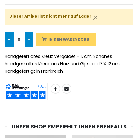
Dieser Artikel ist nicht mehr auf Lager
Lourdes Rosenkr
Heiliges Salböl
€5.00
€9.90
-
+
IN DEN WARENKORB
Handgefertigtes Kreuz Vergoldet - 17cm. Schönes
handgemaltes Kreuz aus Harz und Gips, ca 17 X 12 cm.
Novenen-Kerze für eine Heilung - 17.5cm
Handbemaltes Kinderkreuz Got
€4.90
Handgefertigt in Frankreich.
€23.00
TEILEN:
Willow Tree Engel Schut
6 Kerzen Farbe Weiss
€59.90
€6.00
UNSER SHOP EMPFIEHLT IHNEN EBENFALLS