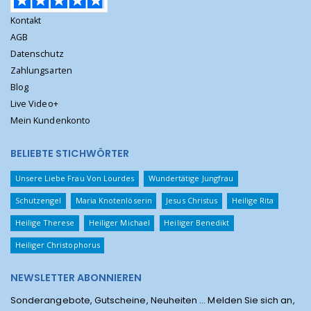
Kontakt
AGB
Datenschutz
Zahlungsarten
Blog
Live Video+
Mein Kundenkonto
BELIEBTE STICHWÖRTER
Unsere Liebe Frau Von Lourdes
Wundertätige Jungfrau
Schutzengel
Maria Knotenlöserin
Jesus Christus
Heilige Rita
Heilige Therese
Heiliger Michael
Heiliger Benedikt
Heiliger Christophorus
NEWSLETTER ABONNIEREN
Sonderangebote, Gutscheine, Neuheiten ... Melden Sie sich an,