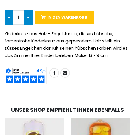
-
+
IN DEN WARENKORB
Lourdes Rosenkr
Heiliges Salböl
€5.00
€9.90
Kinderkreuz aus Holz - Engel Junge, dieses hübsche,
farbenfrohe Kinderkreuz aus gepresstem Holz stellt ein
süsses Engelchen dar. Mit seinen hübschen Farben wird es
das Zimmer Ihrer Kinder beleben. Maße: 13 x 9 cm.
Novenen-Kerze für eine Heilung - 17.5cm
Handbemaltes Kinderkreuz Got
€4.90
€23.00
TEILEN:
Willow Tree Engel Schut
6 Kerzen Farbe Weiss
€59.90
€6.00
UNSER SHOP EMPFIEHLT IHNEN EBENFALLS