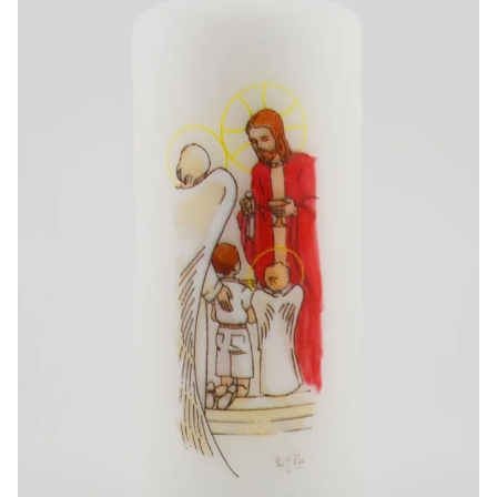
-20%
-10%