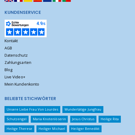
KUNDENSERVICE
Kontakt
AGB
Datenschutz
Zahlungsarten
Blog
Live Video+
Mein Kundenkonto
BELIEBTE STICHWÖRTER
Unsere Liebe Frau Von Lourdes
Wundertätige Jungfrau
Schutzengel
Maria Knotenlöserin
Jesus Christus
Heilige Rita
Heilige Therese
Heiliger Michael
Heiliger Benedikt