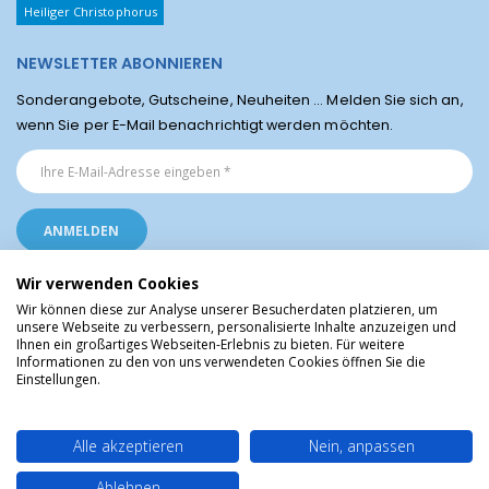
Heiliger Christophorus
NEWSLETTER ABONNIEREN
Sonderangebote, Gutscheine, Neuheiten ... Melden Sie sich an,
wenn Sie per E-Mail benachrichtigt werden möchten.
Wir verwenden Cookies
Wir können diese zur Analyse unserer Besucherdaten platzieren, um
unsere Webseite zu verbessern, personalisierte Inhalte anzuzeigen und
Ihnen ein großartiges Webseiten-Erlebnis zu bieten. Für weitere
Religiöse Artikel aus Lourdes © Christliche Geschenke und Devotionalien aus
Informationen zu den von uns verwendeten Cookies öffnen Sie die
dem Heiligtum von Lourdes, Frankreich
Einstellungen.
Alle akzeptieren
Nein, anpassen
Ablehnen