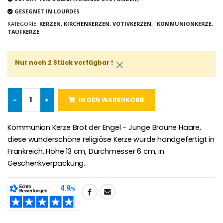
GESEGNET IN LOURDES
-25%
KATEGORIE:
KERZEN, KIRCHENKERZEN, VOTIVKERZEN,
KOMMUNIONKERZE,
Wundertätige Medaille Empfängnis Rosa 19 mm
TAUFKERZE
20 Stück Novenen Kerzen Weiss
€2.50
€67.50
€90.00
Nur noch 2 Stück verfügbar !
Lourdes Rosenkr
Heiliges Salböl
€5.00
-
+
IN DEN WARENKORB
€9.90
Kommunion Kerze Brot der Engel - Junge Braune Haare,
diese wunderschöne religiöse Kerze wurde handgefertigt in
Frankreich. Höhe 13 cm, Durchmesser 6 cm, in
Novenen-Kerze für eine Heilung - 17.5cm
Handbemaltes Kinderkreuz Got
Geschenkverpackung.
€4.90
€23.00
TEILEN:
Willow Tree Engel Schut
6 Kerzen Farbe Weiss