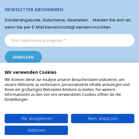
NEWSLETTER ABONNIEREN
Sonderangebote, Gutscheine, Neuheiten ... Melden Sie sich an,
wenn Sie per E-Mail benachrichtigt werden möchten.
Wir verwenden Cookies
Wir können diese zur Analyse unserer Besucherdaten platzieren, um
unsere Webseite zu verbessern, personalisierte Inhalte anzuzeigen und
Ihnen ein großartiges Webseiten-Erlebnis zu bieten. Für weitere
Religiöse Artikel aus Lourdes © Christliche Geschenke und Devotionalien aus
Informationen zu den von uns verwendeten Cookies öffnen Sie die
dem Heiligtum von Lourdes, Frankreich
Einstellungen.
Alle akzeptieren
Nein, anpassen
Ablehnen