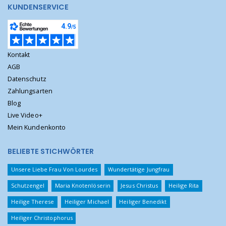
KUNDENSERVICE
Kontakt
AGB
Datenschutz
Zahlungsarten
Blog
Live Video+
Mein Kundenkonto
BELIEBTE STICHWÖRTER
Unsere Liebe Frau Von Lourdes
Wundertätige Jungfrau
Schutzengel
Maria Knotenlöserin
Jesus Christus
Heilige Rita
Heilige Therese
Heiliger Michael
Heiliger Benedikt
Heiliger Christophorus