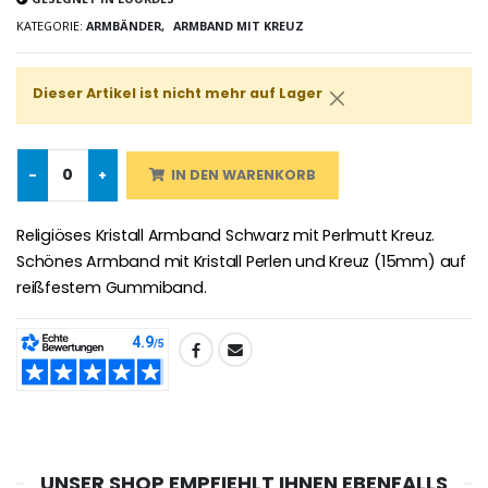
Novenen-Kerze für eine Heilung - 17.5cm
KATEGORIE:
ARMBÄNDER,
ARMBAND MIT KREUZ
Handbemaltes Kinderkreuz Got
€4.90
€23.00
Dieser Artikel ist nicht mehr auf Lager
Willow Tree Engel Schut
6 Kerzen Farbe Weiss
-
+
IN DEN WARENKORB
€59.90
€6.00
Religiöses Kristall Armband Schwarz mit Perlmutt Kreuz.
Schönes Armband mit Kristall Perlen und Kreuz (15mm) auf
reißfestem Gummiband.
TEILEN:
UNSER SHOP EMPFIEHLT IHNEN EBENFALLS