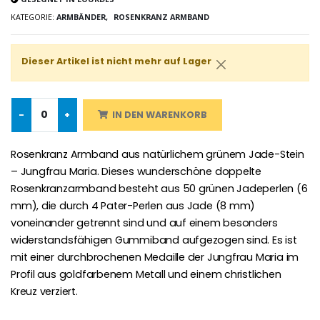
Novenen-Kerze für eine Heilung - 17.5cm
KATEGORIE:
ARMBÄNDER,
ROSENKRANZ ARMBAND
Handbemaltes Kinderkreuz Got
€4.90
€23.00
Dieser Artikel ist nicht mehr auf Lager
Willow Tree Engel Schut
6 Kerzen Farbe Weiss
-
+
IN DEN WARENKORB
€59.90
€6.00
Rosenkranz Armband aus natürlichem grünem Jade-Stein
– Jungfrau Maria. Dieses wunderschöne doppelte
Rosenkranzarmband besteht aus 50 grünen Jadeperlen (6
mm), die durch 4 Pater-Perlen aus Jade (8 mm)
voneinander getrennt sind und auf einem besonders
widerstandsfähigen Gummiband aufgezogen sind. Es ist
mit einer durchbrochenen Medaille der Jungfrau Maria im
Profil aus goldfarbenem Metall und einem christlichen
Kreuz verziert.