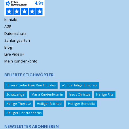
Kontakt
AGB
Datenschutz
Zahlungsarten
Blog
Live Video+
Mein Kundenkonto
BELIEBTE STICHWÖRTER
Unsere Liebe Frau Von Lourdes
Wundertätige Jungfrau
Schutzengel
Maria Knotenlöserin
Jesus Christus
Heilige Rita
Heilige Therese
Heiliger Michael
Heiliger Benedikt
Heiliger Christophorus
NEWSLETTER ABONNIEREN