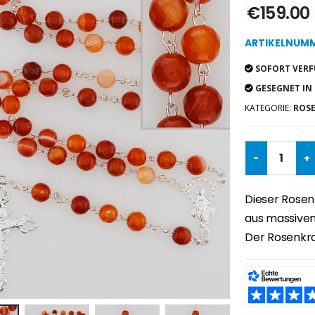
€159.00
ARTIKELNUMM
SOFORT VERF
GESEGNET IN
KATEGORIE:
ROS
-
+
Dieser Rosen
aus massivem 
Der Rosenkra
TEILEN: