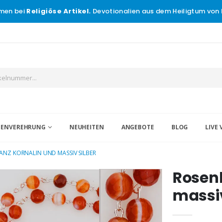
men bei
Religiöse Artikel.
Devotionalien aus dem Heiligtum von 
IGENVEREHRUNG
NEUHEITEN
ANGEBOTE
BLOG
LIVE 
ANZ KORNALIN UND MASSIV SILBER
Rosen
massiv