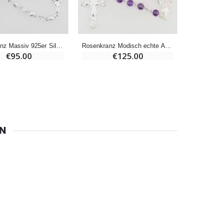
€67.50
€90.00
Rosenkranz Massiv 925er Silber - Glänzende Perlen 3mm
Rosenkranz Modisch echte Amethyst Perlen
€95.00
€125.00
Heiliges Salböl
€9.90
Novenen-Kerze für eine Heilung - 17.5cm
€4.90
EN
6 Kerzen Farbe Weiss
€6.00