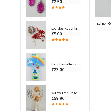
€2.50
€67.50
Lourdes Rosenkranz Holz
 Salböl
€5.00
Novenen-Kerze für eine Heilung - 17.5cm
Handbemaltes Kinderkreuz Gottes Welt Vereint 14cm
€23.00
Willow Tree Engel Schutzengel (Guardian Angel) 14 cm
6 Kerzen Farbe Weiss
€59.90