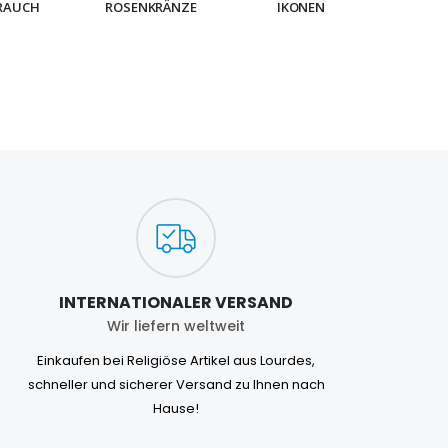
RAUCH
ROSENKRÄNZE
IKONEN
ARMB
INTERNATIONALER VERSAND
Wir liefern weltweit
Einkaufen bei Religiöse Artikel aus Lourdes,
schneller und sicherer Versand zu Ihnen nach
Hause!