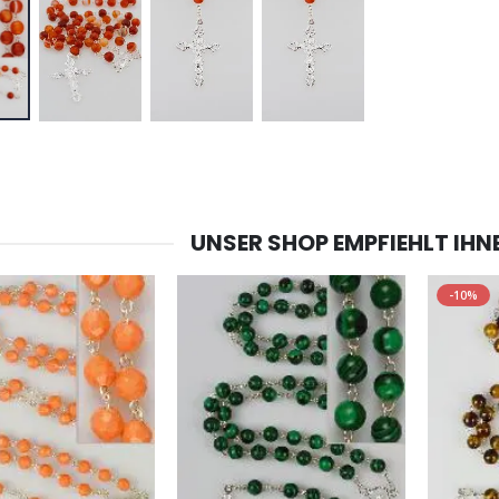
UNSER SHOP EMPFIEHLT IHN
-10%
-20%
-10%
Lourdes Wasser 1 Liter
Figur Wundertätige Jungfrau Beleuchtet
€19.92
€13.50
€24.90
€15.00