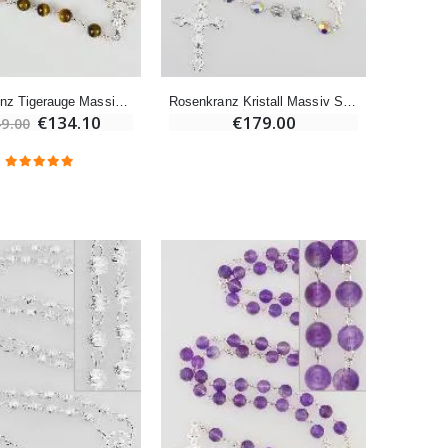
-20%
Eine Novenen-Kerze Aufstellen Lassen in Lourdes
€12.00
€15.00
Rosenkranz Tigerauge Massiv Silber
Rosenkranz Kristall Massiv Silber
€134.10
€179.00
9.00
Bonbons Pfefferminz Pastillen mit Lourdes Wasser - 130g
€7.90
-10%
Novenenkerze an Sankt Michael Gegen das Böse
€4.95
€5.50
-25%
20 Stück Novenen Kerzen Weiss