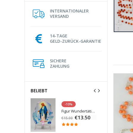
INTERNATIONALER
VERSAND
14-TAGE
GELD-ZURÜCK-GARANTIE
SICHERE
ZAHLUNG
BELIEBT
-10%
Lourdes Wasser 1 Liter
Figur Wundertätige Jungfrau Beleuchtet
€19.92
€13.50
€15.00