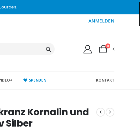
Lourdes.
ANMELDEN
0
VIDEO+
SPENDEN
KONTAKT
kranz Kornalin und
 Silber