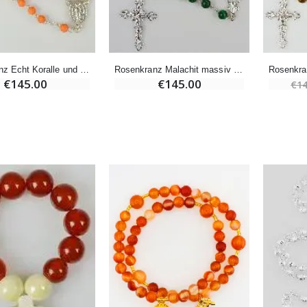
-20%
Räucherset Benzoe Weihrauch + Kohle + Gefäß
Eine Novenen-Kerze Aufstellen Lassen in Lourdes
€21.90
€12.00
€15.00
Rosenkranz Echt Koralle und 925 Silber
Rosenkranz Malachit massiv Silber
€145.00
€145.00
€14
Weihrauch Pontifikal 250g
Bonbons Pfefferminz Pastillen mit Lourdes Wasser - 130g
€12.90
€7.90
-10%
Wundertätige Medaille Empfängnis 9 Karat Gold - 10 mm
Novenenkerze an Sankt Michael Gegen das Böse
€130.00
€4.95
€5.50
-25%
Wundertätige Medaille Empfängnis Rosa 19 mm
20 Stück Novenen Kerzen Weiss