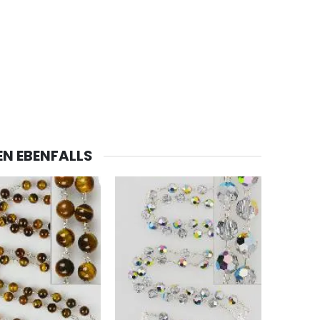
EN EBENFALLS
-20%
Lourdes Wasser 1 Liter
€19.92
€24.90