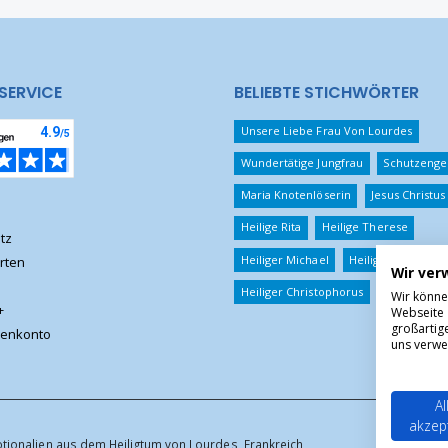
SERVICE
BELIEBTE STICHWÖRTER
Unsere Liebe Frau Von Lourdes
Wundertätige Jungfrau
Schutzenge
Maria Knotenlöserin
Jesus Christus
Heilige Rita
Heilige Therese
tz
Heiliger Michael
Heiliger Benedikt
rten
Wir ver
Heiliger Christophorus
Wir könne
+
Webseite 
großartig
enkonto
uns verwe
Al
akzep
otionalien aus dem Heiligtum von Lourdes, Frankreich