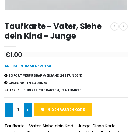
Taufkarte - Vater, Siehe
-10%
Wundertätige Medaille Empfängnis 9 Karat Gold - 10 mm
Novenenkerze an Sankt Michael Gegen das Böse
dein Kind - Junge
€130.00
€4.95
€5.50
€1.00
-25%
ARTIKELNUMMER: 20164
Wundertätige Medaille Empfängnis Rosa 19 mm
20 Stück Novenen Kerzen Weiss
€2.50
€67.50
SOFORT VERFÜGBAR (VERSAND 24 STUNDEN)
€90.00
GESEGNET IN LOURDES
KATEGORIE:
CHRISTLICHE KARTEN,
TAUFKARTE
Lourdes Rosenkr
Heiliges Salböl
€5.00
-
+
IN DEN WARENKORB
€9.90
Taufkarte - Vater, Siehe dein Kind - Junge. Diese Karte