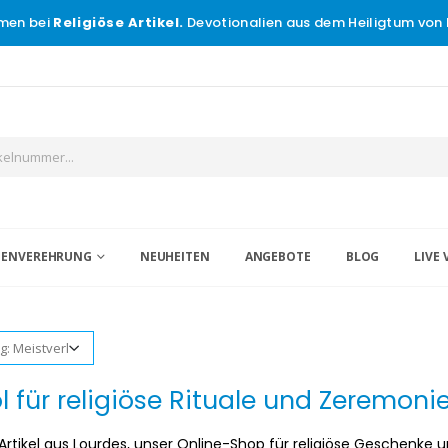
men bei
Religiöse Artikel.
Devotionalien aus dem Heiligtum von 
IGENVEREHRUNG
NEUHEITEN
ANGEBOTE
BLOG
LIVE 
l für religiöse Rituale und Zeremoni
 Artikel aus Lourdes, unser Online-Shop für religiöse Geschenke 