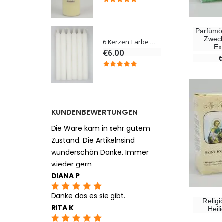
Parfümöl
Zweck
Willow Tree Engel Schutzengel (Guardian Angel) 14 cm
6 Kerzen Farbe Weiss
Ex
0
€6.00
KUNDENBEWERTUNGEN
Die Ware kam in sehr gutem
Zustand. Die Artikelnsind
wunderschön Danke. Immer
wieder gern.
DIANA P
Danke das es sie gibt.
Religi
RITA K
Heil