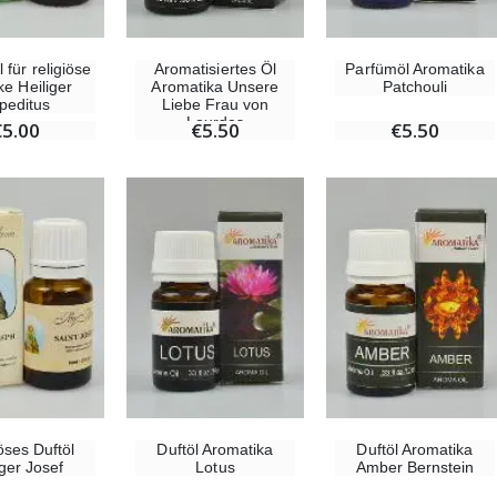
 für religiöse
Aromatisiertes Öl
Parfümöl Aromatika
e Heiliger
Aromatika Unsere
Patchouli
Willow Tree Engel Schutzengel (Guardian Angel) 14 cm
6 Kerzen Farbe Weiss
peditus
Liebe Frau von
€59.90
€6.00
Lourdes
€5.00
€5.50
€5.50
öses Duftöl
Duftöl Aromatika
Duftöl Aromatika
iger Josef
Lotus
Amber Bernstein