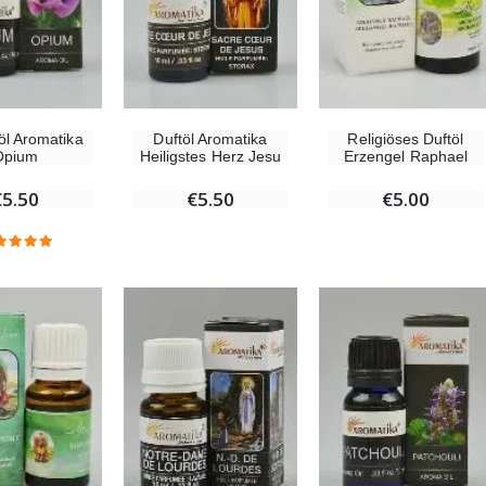
-10%
Wundertätige Medaille Empfängnis 9 Karat Gold - 10 mm
Novenenkerze an Sankt Michael Gegen das Böse
€130.00
€4.95
€5.50
öl Aromatika
Duftöl Aromatika
Religiöses Duftöl
-25%
Wundertätige Medaille Empfängnis Rosa 19 mm
Opium
Heiligstes Herz Jesu
Erzengel Raphael
20 Stück Novenen Kerzen Weiss
€2.50
€67.50
€90.00
€5.50
€5.50
€5.00
Lourdes Rosenkranz Holz
Heiliges Salböl
€5.00
€9.90
Novenen-Kerze für eine Heilung - 17.5cm
Handbemaltes Kinderkreuz Gottes Welt Vereint 14cm
€4.90
€23.00