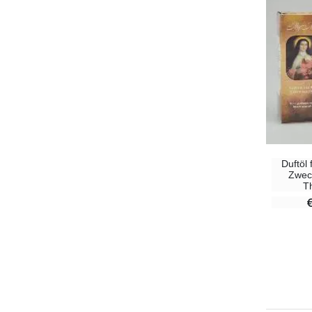
Duftöl 
Zwec
T