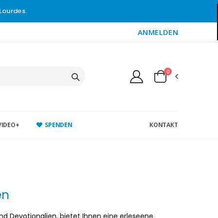
Lourdes.
ANMELDEN
0
VIDEO+
SPENDEN
KONTAKT
en
und Devotionalien, bietet Ihnen eine erleseene