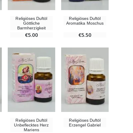
Religiöses Duftöl
Religiöses Duftöl
Göttliche
Aromatika Moschus
Willow Tree Engel Schutzengel (Guardian Angel) 14 cm
Barmherzigkeit
€59.90
€5.00
€5.50
Religiöses Duftöl
Religiöses Duftöl
Unbeflecktes Herz
Erzengel Gabriel
Mariens