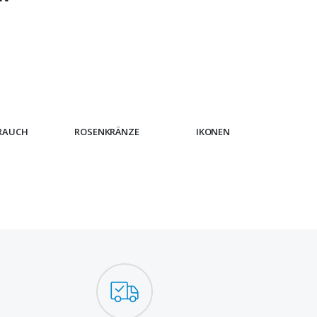
RAUCH
ROSENKRÄNZE
IKONEN
ARMB