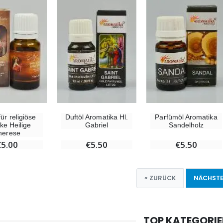
für religiöse
Duftöl Aromatika Hl.
Parfümöl Aromatika
ke Heilige
Gabriel
Sandelholz
herese
€5.00
€5.50
€5.50
« ZURÜCK
NÄCHSTE
TOP KATEGORI