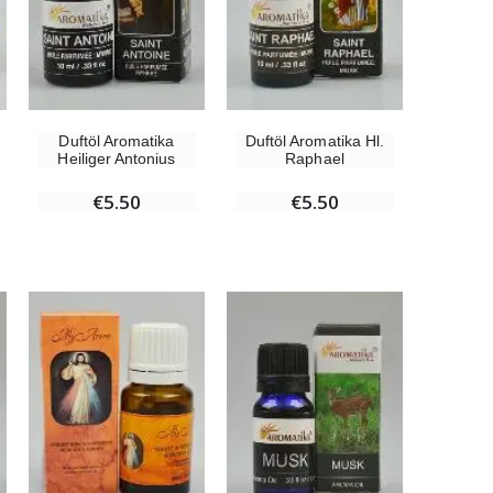
Wundertätige Medaille Empfängnis 9 Karat Gold - 10 mm
€130.00
Duftöl Aromatika
Duftöl Aromatika Hl.
Wundertätige Medaille Empfängnis Rosa 19 mm
Heiliger Antonius
Raphael
€2.50
€5.50
€5.50
Lourdes Rosenkranz Holz
€5.00
Handbemaltes Kinderkreuz Gottes Welt Vereint 14cm
€23.00