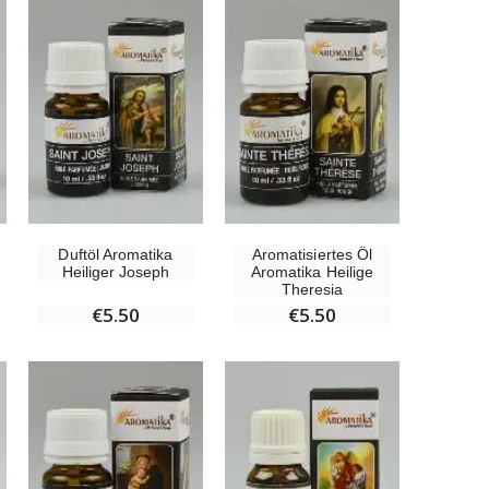
-10%
Figur Wundertätige Jungfrau Beleuchtet
€13.50
€15.00
Räucherset Benzoe Weihrauch + Kohle + Gefäß
€21.90
Duftöl Aromatika
Aromatisiertes Öl
Heiliger Joseph
Aromatika Heilige
Theresia
€5.50
€5.50
Weihrauch Pontifikal 250g
€12.90