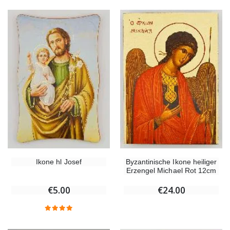
Willow Tree Engel Schutzengel (Guardian Angel) 14 cm
6 Kerzen Farbe Weiss
€59.90
€6.00
Ikone hl Josef
Byzantinische Ikone heiliger
Erzengel Michael Rot 12cm
€5.00
€24.00