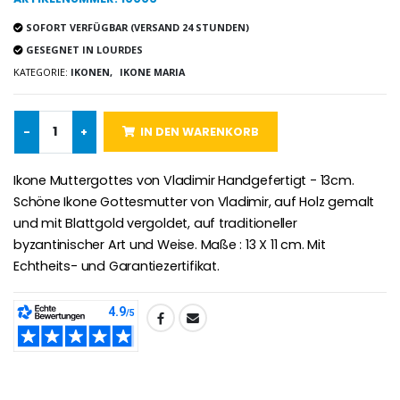
Heiliges Salböl
€5.00
€9.90
SOFORT VERFÜGBAR (VERSAND 24 STUNDEN)
GESEGNET IN LOURDES
KATEGORIE:
IKONEN,
IKONE MARIA
Novenen-Kerze für eine Heilung - 17.5cm
Handbemaltes Kinderkreuz Got
€4.90
-
+
IN DEN WARENKORB
€23.00
Ikone Muttergottes von Vladimir Handgefertigt - 13cm.
Schöne Ikone Gottesmutter von Vladimir, auf Holz gemalt
und mit Blattgold vergoldet, auf traditioneller
Willow Tree Engel Schut
6 Kerzen Farbe Weiss
€59.90
€6.00
byzantinischer Art und Weise. Maße : 13 X 11 cm. Mit
Echtheits- und Garantiezertifikat.
TEILEN: