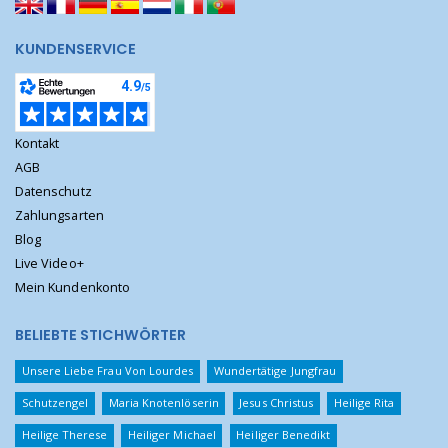
KUNDENSERVICE
Kontakt
AGB
Datenschutz
Zahlungsarten
Blog
Live Video+
Mein Kundenkonto
BELIEBTE STICHWÖRTER
Unsere Liebe Frau Von Lourdes
Wundertätige Jungfrau
Schutzengel
Maria Knotenlöserin
Jesus Christus
Heilige Rita
Heilige Therese
Heiliger Michael
Heiliger Benedikt