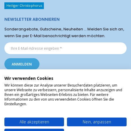
Heiliger Christophorus
NEWSLETTER ABONNIEREN
Sonderangebote, Gutscheine, Neuheiten ... Melden Sie sich an,
wenn Sie per E-Mail benachrichtigt werden möchten.
Wir verwenden Cookies
Wir können diese zur Analyse unserer Besucherdaten platzieren, um
unsere Webseite zu verbessern, personalisierte Inhalte anzuzeigen und
Ihnen ein großartiges Webseiten-Erlebnis zu bieten. Für weitere
Religiöse Artikel aus Lourdes © Christliche Geschenke und Devotionalien aus
Informationen zu den von uns verwendeten Cookies öffnen Sie die
dem Heiligtum von Lourdes, Frankreich
Einstellungen.
Alle akzeptieren
Nein, anpassen