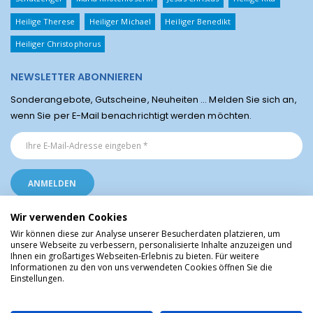
Heilige Therese
Heiliger Michael
Heiliger Benedikt
Heiliger Christophorus
NEWSLETTER ABONNIEREN
Sonderangebote, Gutscheine, Neuheiten ... Melden Sie sich an,
wenn Sie per E-Mail benachrichtigt werden möchten.
Wir verwenden Cookies
Wir können diese zur Analyse unserer Besucherdaten platzieren, um
unsere Webseite zu verbessern, personalisierte Inhalte anzuzeigen und
Ihnen ein großartiges Webseiten-Erlebnis zu bieten. Für weitere
Religiöse Artikel aus Lourdes © Christliche Geschenke und Devotionalien aus
Informationen zu den von uns verwendeten Cookies öffnen Sie die
dem Heiligtum von Lourdes, Frankreich
Einstellungen.