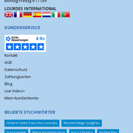
Montag-Freitag 9-17 Uhr
LOURDES INTERNATIONAL
KUNDENSERVICE
Kontakt
AGB
Datenschutz
Zahlungsarten
Blog
Live Video+
Mein Kundenkonto
BELIEBTE STICHWÖRTER
Unsere Liebe Frau Von Lourdes
Wundertätige Jungfrau
Schutzengel
Maria Knotenlöserin
Jesus Christus
Heilige Rita