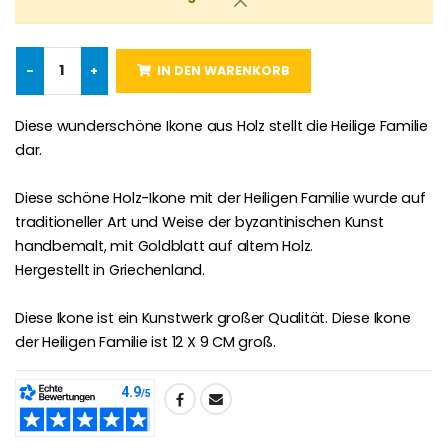
Heiliges Salböl
€5.00
€9.90
-
+
IN DEN WARENKORB
Novenen-Kerze für eine Heilung - 17.5cm
Diese wunderschöne Ikone aus Holz stellt die Heilige Familie
Handbemaltes Kinderkreuz Got
€4.90
dar.
€23.00
Diese schöne Holz-Ikone mit der Heiligen Familie wurde auf
traditioneller Art und Weise der byzantinischen Kunst
handbemalt, mit Goldblatt auf altem Holz.
Willow Tree Engel Schut
6 Kerzen Farbe Weiss
€59.90
€6.00
Hergestellt in Griechenland.
Diese Ikone ist ein Kunstwerk großer Qualität. Diese Ikone
der Heiligen Familie ist 12 X 9 CM groß.
TEILEN: