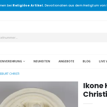
men bei
Religiöse Artikel.
Devotionalien aus dem Heiligtum von 
IGENVEREHRUNG
NEUHEITEN
ANGEBOTE
BLOG
LIVE 
GEBURT CHRISTI
Ikone 
Christ