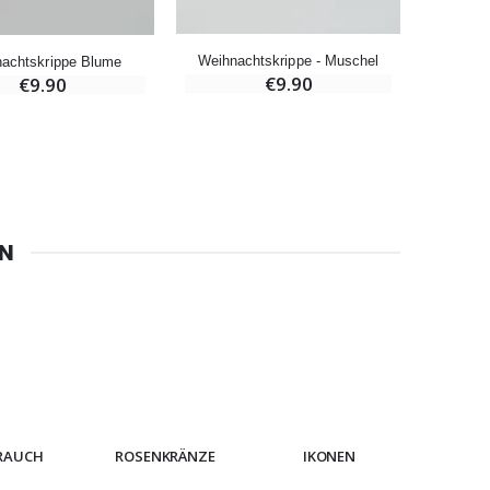
Novenen-Kerze für eine Heilung - 17.5cm
€4.90
Weihnachtskrippe - Muschel
Weihn
achtskrippe Blume
€9.90
€9.90
6 Kerzen Farbe Weiss
€6.00
EN
RAUCH
ROSENKRÄNZE
IKONEN
ARMB