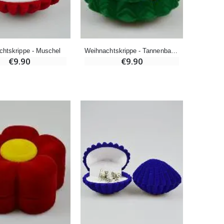
-10%
Novenenkerze an Sankt Michael Gegen das Böse
chtskrippe - Muschel
Weihnachtskrippe - Tannenbaum
€4.95
€5.50
€9.90
€9.90
-25%
20 Stück Novenen Kerzen Weiss
€67.50
€90.00
Heiliges Salböl
€9.90