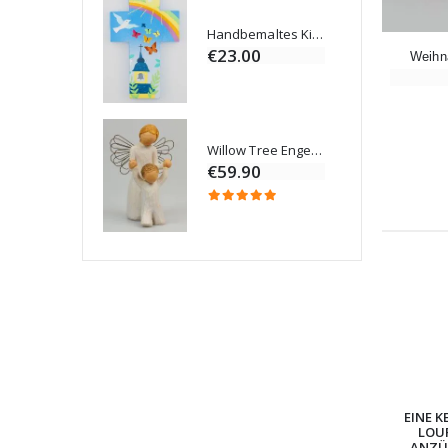
Novenen-Kerze für eine Heilung - 17.5cm
Handbemaltes Kinderkreuz Gottes Welt Vereint 14cm
€23.00
Weihn
Willow Tree Engel Schutzengel (Guardian Angel) 14 cm
6 Kerzen Farbe Weiss
€59.90
EINE K
LOU
ANZÜ