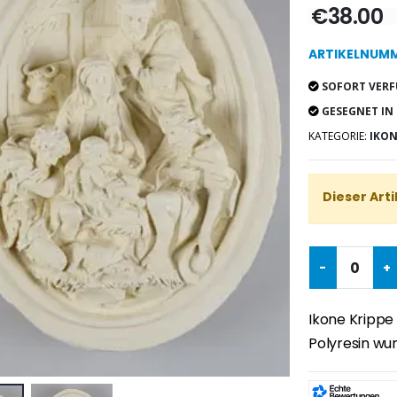
€38.00
ARTIKELNUMM
SOFORT VERF
GESEGNET IN
KATEGORIE:
IKON
Dieser Arti
-
+
Ikone Krippe 
Polyresin wu