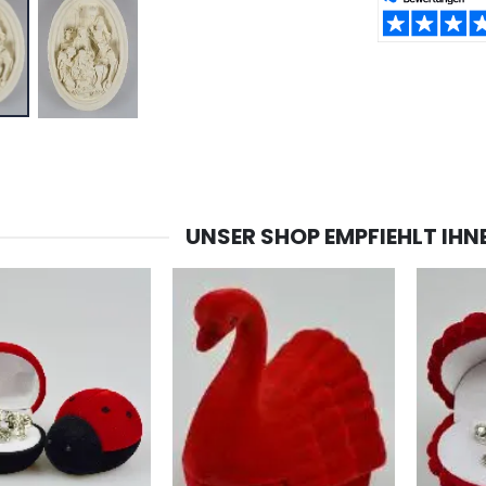
TEILEN:
-20%
-10%
Lourdes Wasser 1 Liter
Figur Wundertätige Jungfrau Beleuchtet
€19.92
€13.50
€24.90
€15.00
UNSER SHOP EMPFIEHLT IHN
-20%
Räucherset Benzoe Weihrauch + Kohle + Gefäß
Eine Novenen-Kerze Aufstellen Lassen in Lourdes
€21.90
€12.00
€15.00
Weihrauch Pontifikal 250g
Bonbons Pfefferminz Pastillen mit Lourdes Wasser - 130g
€12.90
€7.90