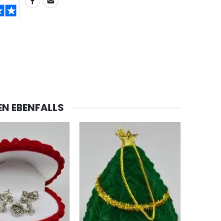
-20%
Lourdes Wasser 1 Liter
€19.92
€24.90
EN EBENFALLS
-20%
Eine Novenen-Kerze Aufstellen Lassen in Lourdes
€12.00
€15.00
Bonbons Pfefferminz Pastillen mit Lourdes Wasser - 130g
€7.90