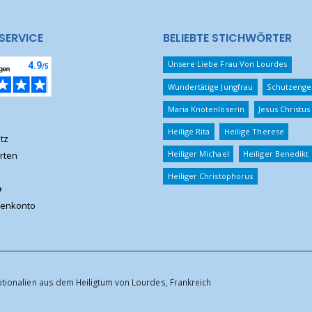
SERVICE
BELIEBTE STICHWÖRTER
Unsere Liebe Frau Von Lourdes
Wundertätige Jungfrau
Schutzenge
Maria Knotenlöserin
Jesus Christus
Heilige Rita
Heilige Therese
tz
Heiliger Michael
Heiliger Benedikt
rten
Heiliger Christophorus
+
enkonto
otionalien aus dem Heiligtum von Lourdes, Frankreich