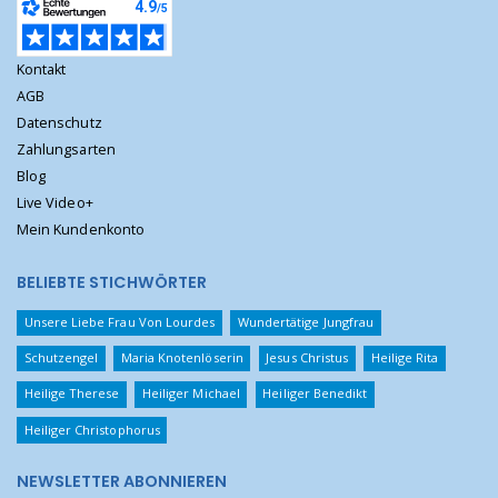
Kontakt
AGB
Datenschutz
Zahlungsarten
Blog
Live Video+
Mein Kundenkonto
BELIEBTE STICHWÖRTER
Unsere Liebe Frau Von Lourdes
Wundertätige Jungfrau
Schutzengel
Maria Knotenlöserin
Jesus Christus
Heilige Rita
Heilige Therese
Heiliger Michael
Heiliger Benedikt
Heiliger Christophorus
NEWSLETTER ABONNIEREN