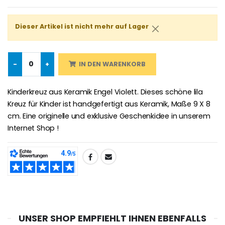
Dieser Artikel ist nicht mehr auf Lager
Lourdes Rosenkr
Heiliges Salböl
€5.00
€9.90
-
+
IN DEN WARENKORB
Kinderkreuz aus Keramik Engel Violett. Dieses schöne lila
Kreuz für Kinder ist handgefertigt aus Keramik, Maße 9 X 8
Novenen-Kerze für eine Heilung - 17.5cm
Handbemaltes Kinderkreuz Got
€4.90
cm. Eine originelle und exklusive Geschenkidee in unserem
€23.00
Internet Shop !
TEILEN:
Willow Tree Engel Schut
6 Kerzen Farbe Weiss
€59.90
€6.00
UNSER SHOP EMPFIEHLT IHNEN EBENFALLS