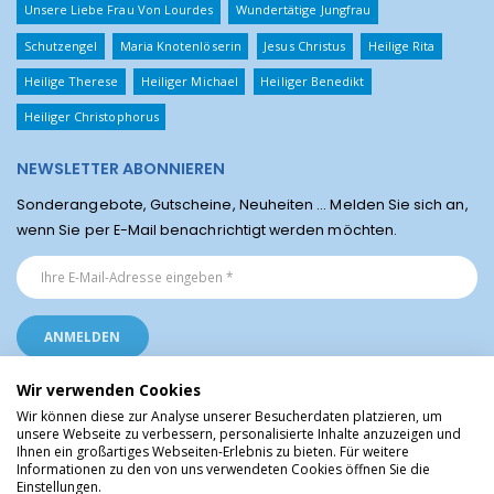
Unsere Liebe Frau Von Lourdes
Wundertätige Jungfrau
Schutzengel
Maria Knotenlöserin
Jesus Christus
Heilige Rita
Heilige Therese
Heiliger Michael
Heiliger Benedikt
Heiliger Christophorus
NEWSLETTER ABONNIEREN
Sonderangebote, Gutscheine, Neuheiten ... Melden Sie sich an,
wenn Sie per E-Mail benachrichtigt werden möchten.
Wir verwenden Cookies
Wir können diese zur Analyse unserer Besucherdaten platzieren, um
unsere Webseite zu verbessern, personalisierte Inhalte anzuzeigen und
Ihnen ein großartiges Webseiten-Erlebnis zu bieten. Für weitere
Religiöse Artikel aus Lourdes © Christliche Geschenke und Devotionalien aus
Informationen zu den von uns verwendeten Cookies öffnen Sie die
dem Heiligtum von Lourdes, Frankreich
Einstellungen.