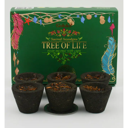
-20%
-10%