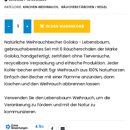
KATEGORIE:
KIRCHEN-WEIHRAUCH,
RÄUCHERSTÄBCHEN / KEGEL
-25%
Wundertätige Medaille Empfängnis Rosa 19 mm
20 Stück Novenen Kerzen Weiss
€2.50
-
+
IN DEN WARENKORB
€67.50
€90.00
Natürliche Weihrauchbecher Goloka - Lebensbaum,
gebrauchsbereites Set mit 6 Räucherschalen der Marke
Goloka, handgefertigt, zertifiziert ohne Tierversuche,
Lourdes Rosenkr
Heiliges Salböl
€5.00
recycelbare Verpackung und ethische Produktion. Jeder
€9.90
Kohle-becher enthält 5gr Weihrauch aus 100% Naturharzen.
Einfach den Becher mit einer Flamme anzünden, dann
löschen und den Weihrauch abbrennen lassen.
Novenen-Kerze für eine Heilung - 17.5cm
Verwenden Sie den Lebensbaum Weihrauch, um die
Handbemaltes Kinderkreuz Got
€4.90
€23.00
Verankerung zu fördern und mit der Natur zu
kommunizieren.