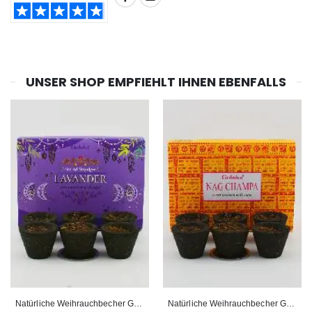
Willow Tree Engel Schut
6 Kerzen Farbe Weiss
TEILEN:
€59.90
€6.00
UNSER SHOP EMPFIEHLT IHNEN EBENFALLS
Natürliche Weihrauchbecher Goloka - Lavendel
Natürliche Weihrauchbecher Goloka - Nag Champa