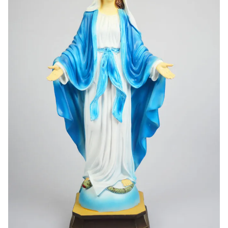
-20%
-10%