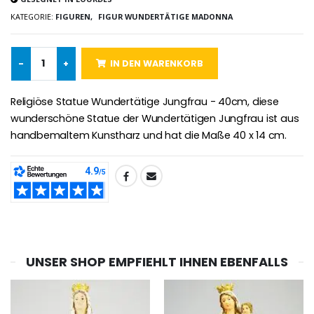
KATEGORIE:
FIGUREN,
FIGUR WUNDERTÄTIGE MADONNA
-25%
Wundertätige Medaille Empfängnis Rosa 19 mm
20 Stück Novenen Kerzen Weiss
€2.50
€67.50
-
+
IN DEN WARENKORB
€90.00
Religiöse Statue Wundertätige Jungfrau - 40cm, diese
wunderschöne Statue der Wundertätigen Jungfrau ist aus
Lourdes Rosenkr
handbemaltem Kunstharz und hat die Maße 40 x 14 cm.
Heiliges Salböl
€5.00
€9.90
TEILEN:
Novenen-Kerze für eine Heilung - 17.5cm
Handbemaltes Kinderkreuz Got
€4.90
€23.00
UNSER SHOP EMPFIEHLT IHNEN EBENFALLS
Willow Tree Engel Schut
6 Kerzen Farbe Weiss