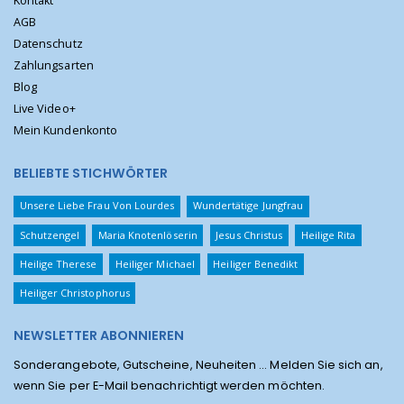
Kontakt
AGB
Datenschutz
Zahlungsarten
Blog
Live Video+
Mein Kundenkonto
BELIEBTE STICHWÖRTER
Unsere Liebe Frau Von Lourdes
Wundertätige Jungfrau
Schutzengel
Maria Knotenlöserin
Jesus Christus
Heilige Rita
Heilige Therese
Heiliger Michael
Heiliger Benedikt
Heiliger Christophorus
NEWSLETTER ABONNIEREN
Sonderangebote, Gutscheine, Neuheiten ... Melden Sie sich an,
wenn Sie per E-Mail benachrichtigt werden möchten.