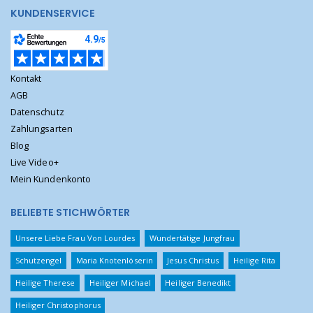
KUNDENSERVICE
Kontakt
AGB
Datenschutz
Zahlungsarten
Blog
Live Video+
Mein Kundenkonto
BELIEBTE STICHWÖRTER
Unsere Liebe Frau Von Lourdes
Wundertätige Jungfrau
Schutzengel
Maria Knotenlöserin
Jesus Christus
Heilige Rita
Heilige Therese
Heiliger Michael
Heiliger Benedikt
Heiliger Christophorus