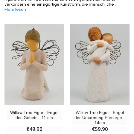
verkörpern eine einzigartige Kunstform, die menschliche
...
Mehr lesen
-10%
-20%
Figur Wundertätige Jungfrau Beleuchtet
Lourdes Wa
€13.50
€19.92
€15.00
€24.90
-20%
Räucherset Benzoe Weihrauch + Kohle + Gefäß
Eine Novenen-Kerze Au
€21.90
€12.00
€15.00
Willow Tree Figur - Engel
Willow Tree Figur - Engel
des Gebets - 11 cm
der Umarmung Fürsorge -
14cm
€49.90
€59.90