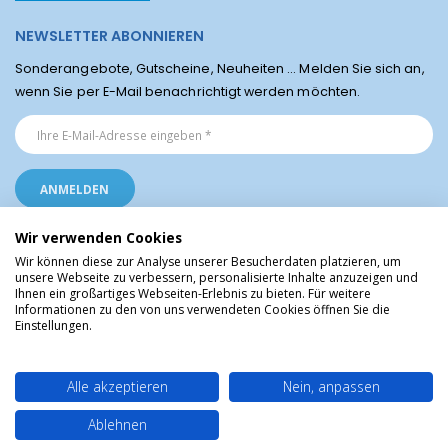
NEWSLETTER ABONNIEREN
Sonderangebote, Gutscheine, Neuheiten ... Melden Sie sich an,
wenn Sie per E-Mail benachrichtigt werden möchten.
Wir verwenden Cookies
Wir können diese zur Analyse unserer Besucherdaten platzieren, um
unsere Webseite zu verbessern, personalisierte Inhalte anzuzeigen und
Ihnen ein großartiges Webseiten-Erlebnis zu bieten. Für weitere
Religiöse Artikel aus Lourdes © Christliche Geschenke und Devotionalien aus
Informationen zu den von uns verwendeten Cookies öffnen Sie die
dem Heiligtum von Lourdes, Frankreich
Einstellungen.
Alle akzeptieren
Nein, anpassen
Ablehnen