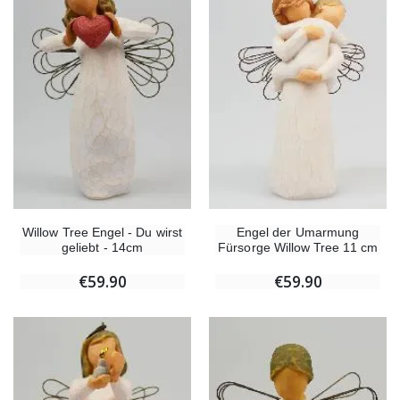
Novenen-Kerze für eine
Handbemaltes Kinderkreuz Gottes Welt Vereint 14cm
€4.90
€23.00
Willow Tree Engel Schutzengel (Guardian Angel) 14 cm
6 Kerzen Farbe Weiss
€59.90
€6.00
Willow Tree Engel - Du wirst
Engel der Umarmung
geliebt - 14cm
Fürsorge Willow Tree 11 cm
€59.90
€59.90