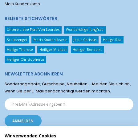
Mein Kundenkonto
BELIEBTE STICHWÖRTER
Unsere Liebe Frau Von Lourdes
Wundertätige Jungfrau
Schutzengel
Maria Knotenlöserin
Jesus Christus
Heilige Rita
Heilige Therese
Heiliger Michael
Heiliger Benedikt
Heiliger Christophorus
NEWSLETTER ABONNIEREN
Sonderangebote, Gutscheine, Neuheiten ... Melden Sie sich an,
wenn Sie per E-Mail benachrichtigt werden möchten.
Wir verwenden Cookies