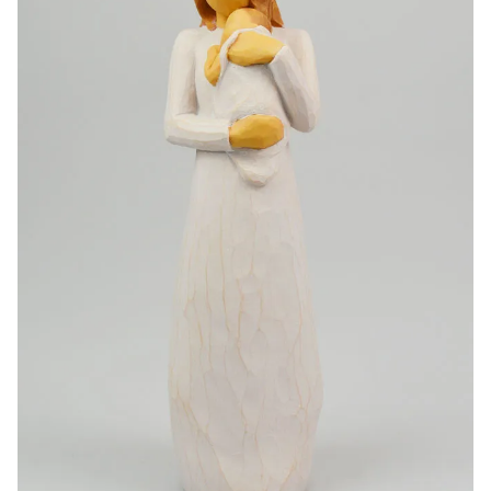
-20%
-10%