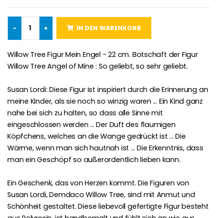
-25%
Wundertätige Medaille Empfängnis Rosa 19 mm
-
+
IN DEN WARENKORB
20 Stück Novenen Kerzen Weiss
€2.50
€67.50
€90.00
Willow Tree Figur Mein Engel - 22 cm. Botschaft der Figur
Willow Tree Angel of Mine : So geliebt, so sehr geliebt.
Susan Lordi: Diese Figur ist inspiriert durch die Erinnerung an
Lourdes Rosenkr
Heiliges Salböl
€5.00
meine Kinder, als sie noch so winzig waren ... Ein Kind ganz
€9.90
nahe bei sich zu halten, so dass alle Sinne mit
eingeschlossen werden ... Der Duft des flaumigen
Köpfchens, welches an die Wange gedrückt ist ... Die
Wärme, wenn man sich hautnah ist ... Die Erkenntnis, dass
Novenen-Kerze für eine Heilung - 17.5cm
Handbemaltes Kinderkreuz Got
man ein Geschöpf so außerordentlich lieben kann.
€4.90
€23.00
Ein Geschenk, das von Herzen kommt. Die Figuren von
Susan Lordi, Demdaco Willow Tree, sind mit Anmut und
Schönheit gestaltet. Diese liebevoll gefertigte Figur besteht
Willow Tree Engel Schut
6 Kerzen Farbe Weiss